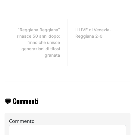
“Reggiana Reggiana”
Il LIVE di Venezia-
rinasce 50 anni dopo:
Reggiana 2-0
l’inno che unisce
generazioni di tifosi
granata
💬 Commenti