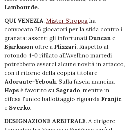
Lambourde
.
QUI VENEZIA
.
Mister Stroppa
ha
convocato 26 giocatori per la sfida contro i
granata: assenti gli infortunati
Duncan
e
Bjarkason
oltre a
Plizzari
. Rispetto al
rotondo 4-0 rifilato all'Avellino martedì
potrebbero esserci alcune novità in attacco,
con il ritorno della coppia titolare
Adorante
-
Yeboah
. Sulla fascia mancina
Haps
è favorito su
Sagrado
, mentre in
difesa l'unico ballottaggio riguarda
Franjic
e
Sverko
.
DESIGNAZIONE ARBITRALE
. A dirigere
l’incontro tra Venezia e Reggiana sarà il