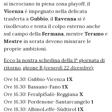
si incrociano in piena zona playoff, il
Vicenza
è impegnato nella delicata
trasferta a
Gubbio
, il
Ravenna
si è
risollevato e tenta il colpo esterno anche
sul campo della
Fermana
, mentre
Teramo
e
Mestre
in serata devono misurare le
proprie ambizioni.
Ecco la nostra schedina della 1ª giornata di
ritorno, girone B (
venerdì 22 dicembre
):
Ore 14.30:
Gubbio-Vicenza
1X
Ore 16.30:
Bassano-Fano
1X
Ore 16.30:
FeralpiSalò-Reggiana
X
Ore 16.30:
Pordenone-Santarcangelo
1
Ore 18.30:
AlbinoLeffe-Südtirol
1X