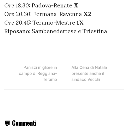
Ore 18.30:
Padova-Renate
X
Ore 20.30:
Fermana-Ravenna
X2
Ore 20.45:
Teramo-Mestre
1X
Riposano: Sambenedettese e Triestina
Panizzi migliore in
Alla Cena di Natale
campo di Reggiana-
presente anche il
Teramo
sindaco Vecchi
💬 Commenti