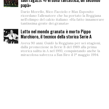
suoi ragazzi: «Persona fantastica, un secondo
papà»
Dario Morello, Nico Facciolo e Max Esposito
ricordano l’allenatore che ha portato la Reggiana
nell’olimpo del calcio italiano: «Ha fatto innamorare
tantissima gente dei granata»
Lutto nel mondo granata: è morto Pippo
Marchioro, il tecnico della storica Serie A
Aveva 90 anni. Guidò la Reggiana per sei stagioni,
dalla promozione in Serie B del 1989 alla prima
storica salita in A nel 1993, conquistando anche la
miracolosa salvezza a San Siro il 1° maggio 1994.