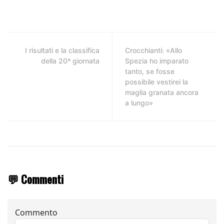
I risultati e la classifica
Crocchianti: «Allo
della 20ª giornata
Spezia ho imparato
tanto, se fosse
possibile vestirei la
maglia granata ancora
a lungo»
💬 Commenti