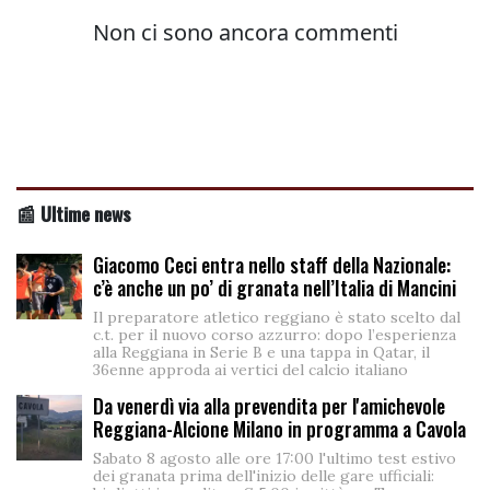
📰 Ultime news
Giacomo Ceci entra nello staff della Nazionale:
c’è anche un po’ di granata nell’Italia di Mancini
Il preparatore atletico reggiano è stato scelto dal
c.t. per il nuovo corso azzurro: dopo l’esperienza
alla Reggiana in Serie B e una tappa in Qatar, il
36enne approda ai vertici del calcio italiano
Da venerdì via alla prevendita per l'amichevole
Reggiana-Alcione Milano in programma a Cavola
Sabato 8 agosto alle ore 17:00 l'ultimo test estivo
dei granata prima dell'inizio delle gare ufficiali: