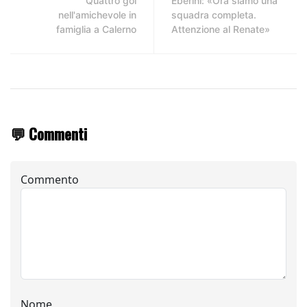
Quattro gol
Eberini: «Ora siamo una
nell'amichevole in
squadra completa.
famiglia a Calerno
Attenzione al Renate»
💬 Commenti