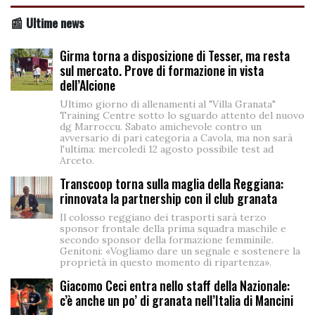
📰 Ultime news
Girma torna a disposizione di Tesser, ma resta
sul mercato. Prove di formazione in vista
dell’Alcione
Ultimo giorno di allenamenti al "Villa Granata"
Training Centre sotto lo sguardo attento del nuovo
dg Marroccu. Sabato amichevole contro un
avversario di pari categoria a Cavola, ma non sarà
l'ultima: mercoledì 12 agosto possibile test ad
Arceto.
Transcoop torna sulla maglia della Reggiana:
rinnovata la partnership con il club granata
Il colosso reggiano dei trasporti sarà terzo
sponsor frontale della prima squadra maschile e
secondo sponsor della formazione femminile.
Genitoni: «Vogliamo dare un segnale e sostenere la
proprietà in questo momento di ripartenza».
Giacomo Ceci entra nello staff della Nazionale:
c’è anche un po’ di granata nell’Italia di Mancini