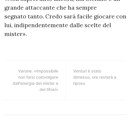
grande attaccante che ha sempre
segnato tanto. Credo sarà facile giocare con
lui, indipendentemente dalle scelte del
mister».
Varone: «Impossibile
Venturi è stato
non farsi coinvolgere
dimesso, ora resterà a
dall'energia del mister e
riposo
dei tifosi»