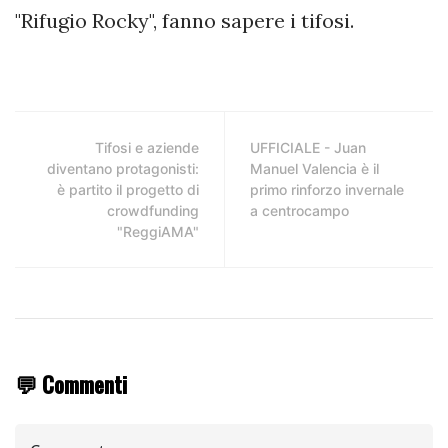
"Rifugio Rocky", fanno sapere i tifosi.
Tifosi e aziende
UFFICIALE - Juan
diventano protagonisti:
Manuel Valencia è il
è partito il progetto di
primo rinforzo invernale
crowdfunding
a centrocampo
"ReggiAMA"
💬 Commenti