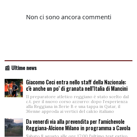
📰 Ultime news
Giacomo Ceci entra nello staff della Nazionale:
c’è anche un po’ di granata nell’Italia di Mancini
Il preparatore atletico reggiano è stato scelto dal
c.t. per il nuovo corso azzurro: dopo l’esperienza
alla Reggiana in Serie B e una tappa in Qatar, il
36enne approda ai vertici del calcio italiano
Da venerdì via alla prevendita per l'amichevole
Reggiana-Alcione Milano in programma a Cavola
Sabato 8 agosto alle ore 17:00 l'ultimo test estivo