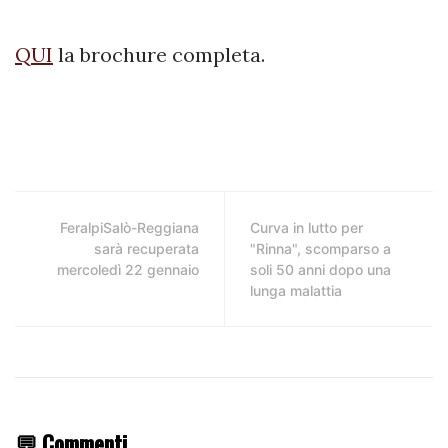
QUI
la brochure completa.
FeralpiSalò-Reggiana
Curva in lutto per
sarà recuperata
"Rinna", scomparso a
mercoledì 22 gennaio
soli 50 anni dopo una
lunga malattia
💬 Commenti