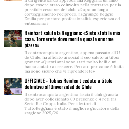
Il dirigente sardo approda alla Reggiana un anno
dopo essere stato coinvolto nella trattativa per la
possibile cessione del club: «Dopo un lungo
corteggiamento reciproco, raggiungo Reggio
Emilia per portare professionalità, esperienza ed
entusiasmo»
Reinhart saluta la Reggiana: «Siete stati la mia
casa. Tornerete dove merita questa enorme
piazza»
Il centrocampista argentino, appena passato all'U
de Chile, ha affidato ai social il suo saluto ai tifosi
granata: «Questi anni sono stati molto belli e mi
hanno aiutato a crescere. Peccato per come è finita,
ma sono sicuro che vi riprenderete»
UFFICIALE - Tobias Reinhart ceduto a titolo
definitivo all'Universidad de Chile
Il centrocampista argentino lascia il club granata
dopo aver collezionato 69 presenze e 4 reti tra
Serie B e Coppa Italia. Per i lettori di
TuttoReggiana è stato il migliore giocatore della
stagione 2025/26.