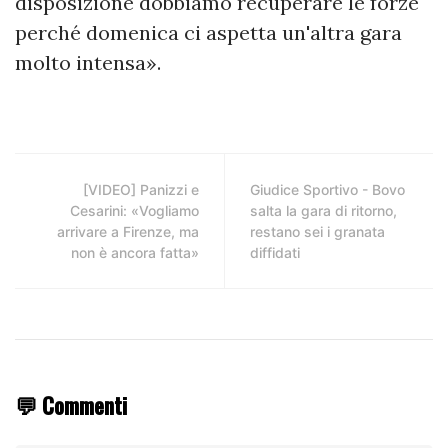
disposizione dobbiamo recuperare le forze
perché domenica ci aspetta un'altra gara
molto intensa».
[VIDEO] Panizzi e
Giudice Sportivo - Bovo
Cesarini: «Vogliamo
salta la gara di ritorno,
arrivare a Firenze, ma
restano sei i granata
non è ancora fatta»
diffidati
💬 Commenti