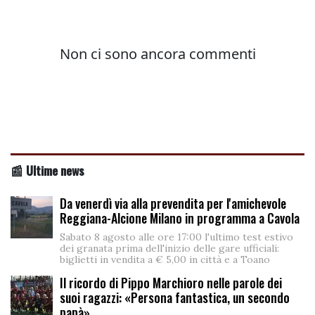
📰 Ultime news
Da venerdì via alla prevendita per l'amichevole
Reggiana-Alcione Milano in programma a Cavola
Sabato 8 agosto alle ore 17:00 l'ultimo test estivo
dei granata prima dell'inizio delle gare ufficiali:
biglietti in vendita a € 5,00 in città e a Toano
Il ricordo di Pippo Marchioro nelle parole dei
suoi ragazzi: «Persona fantastica, un secondo
papà»