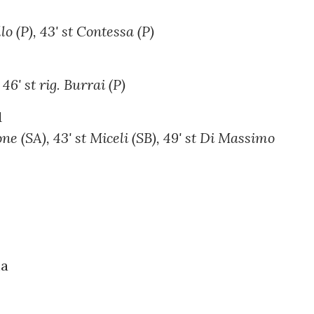
llo (P), 43' st Contessa (P)
 46' st rig. Burrai (P)
1
ne (SA), 43' st Miceli (SB), 49' st Di Massimo
ma