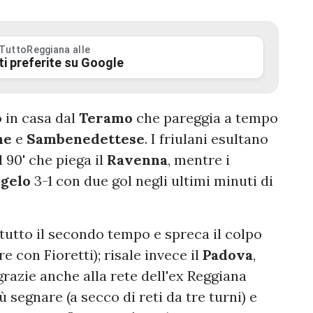
 TuttoReggiana alle
ti preferite su Google
o in casa dal
Teramo
che pareggia a tempo
ne
e
Sambenedettese
. I friulani esultano
l 90' che piega il
Ravenna
, mentre i
ngelo
3-1 con due gol negli ultimi minuti di
 tutto il secondo tempo e spreca il colpo
re con Fioretti); risale invece il
Padova
,
grazie anche alla rete dell'ex Reggiana
ù segnare (a secco di reti da tre turni) e