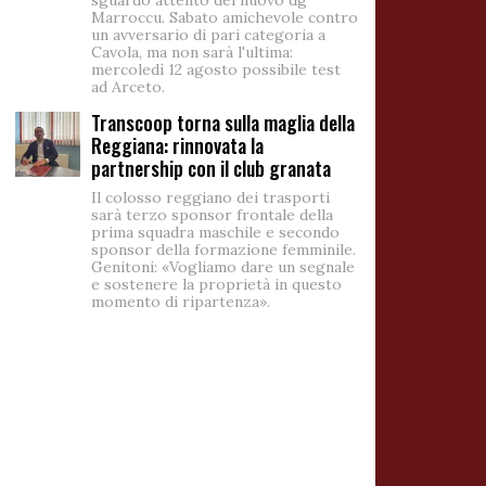
sguardo attento del nuovo dg
Marroccu. Sabato amichevole contro
un avversario di pari categoria a
Cavola, ma non sarà l'ultima:
mercoledì 12 agosto possibile test
ad Arceto.
Transcoop torna sulla maglia della
Reggiana: rinnovata la
partnership con il club granata
Il colosso reggiano dei trasporti
sarà terzo sponsor frontale della
prima squadra maschile e secondo
sponsor della formazione femminile.
Genitoni: «Vogliamo dare un segnale
e sostenere la proprietà in questo
momento di ripartenza».