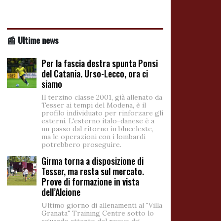
📰 Ultime news
Per la fascia destra spunta Ponsi
del Catania. Urso-Lecco, ora ci
siamo
Il terzino classe 2001, già allenato da
Tesser ai tempi del Modena, è il
profilo individuato per rinforzare gli
esterni. L'esterno italo-danese è a
un passo dal ritorno in bluceleste,
ma le operazioni con i lombardi
potrebbero proseguire.
Girma torna a disposizione di
Tesser, ma resta sul mercato.
Prove di formazione in vista
dell’Alcione
Ultimo giorno di allenamenti al "Villa
Granata" Training Centre sotto lo