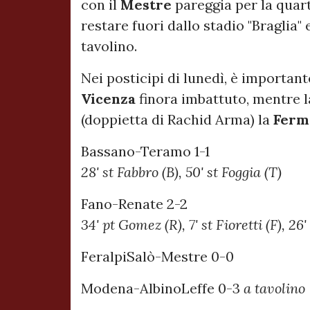
con il
Mestre
pareggia per la quarta
restare fuori dallo stadio "Braglia"
tavolino.
Nei posticipi di lunedì, è important
Vicenza
finora imbattuto, mentre 
(doppietta di Rachid Arma) la
Ferm
Bassano-Teramo 1-1
28' st Fabbro (B), 50' st Foggia (T)
Fano-Renate 2-2
34' pt Gomez (R), 7' st Fioretti (F), 26
FeralpiSalò-Mestre 0-0
Modena-AlbinoLeffe 0-3
a tavolino