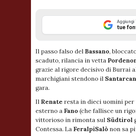
Aggiungi
tue fon
Il passo falso del
Bassano
, bloccat
scaduto, rilancia in vetta
Pordeno
grazie al rigore decisivo di Burrai a
marchigiani stendono il
Santarca
gara.
Il
Renate
resta in dieci uomini per
esterno a
Fano
(che fallisce un rigo
vittorioso in rimonta sul
Südtirol
Contessa. La
FeralpiSalò
non sa pi