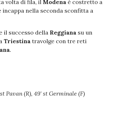
 volta di fila, il
Modena
è costretto a
 e incappa nella seconda sconfitta a
e il successo della
Reggiana
su un
la
Triestina
travolge con tre reti
ana
.
' st Pavan (R), 49' st Germinale (F)