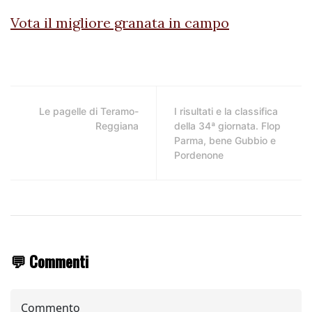
Vota il migliore granata in campo
Le pagelle di Teramo-
I risultati e la classifica
Reggiana
della 34ª giornata. Flop
Parma, bene Gubbio e
Pordenone
💬 Commenti