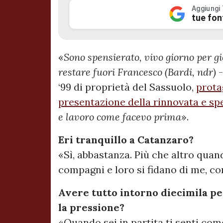
Aggiungi
tue fon
«
Sono spensierato, vivo giorno per g
restare fuori Francesco (Bardi, ndr)
-
‘99 di proprietà del Sassuolo,
prota
presentazione della rinnovata e sp
e lavoro come facevo prima
».
Eri tranquillo a Catanzaro?
«Sì, abbastanza. Più che altro quan
compagni e loro si fidano di me, co
Avere tutto intorno diecimila p
la pressione?
«Quando sei in partita ti senti com