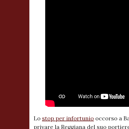
Lo
stop per infortunio
occorso a Bar
privare la Reggiana del suo portier