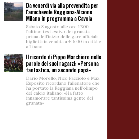
Da venerdì via alla prevendita per
l'amichevole Reggiana-Alcione
Milano in programma a Cavola
Sabato 8 agosto alle ore 17:00
l'ultimo test estivo dei granata
prima dell'inizio delle gare ufficiali:
biglietti in vendita a € 5,00 in città e
a Toano
Il ricordo di Pippo Marchioro nelle
parole dei suoi ragazzi: «Persona
fantastica, un secondo papà»
Dario Morello, Nico Facciolo e Max
Esposito ricordano l’allenatore che
ha portato la Reggiana nell’olimpo
del calcio italiano: «Ha fatto
innamorare tantissima gente dei
granata»