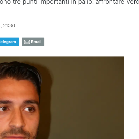
 sono tre punti importanti in palio: affrontare Ve
, 21:30
Telegram
Email