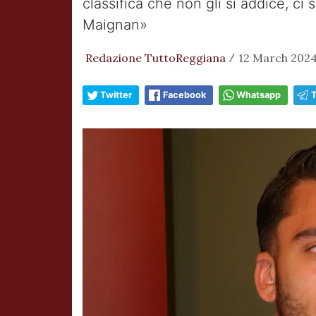
classifica che non gli si addice, ci
Maignan»
Redazione TuttoReggiana
12 March 2024
/
Twitter
Facebook
Whatsapp