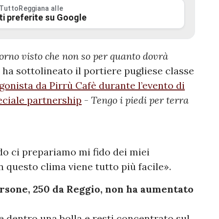
 TuttoReggiana alle
ti preferite su Google
iorno visto che non so per quanto dovrà
 ha sottolineato il portiere pugliese classe
gonista da Pirrù Cafè durante l’evento di
eciale partnership
-
Tengo i piedi per terra
do ci prepariamo mi fido dei miei
n questo clima viene tutto più facile».
ersone, 250 da Reggio, non ha aumentato
e dentro una bolla e resti concentrato sul