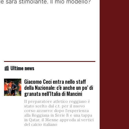
rde sarà stimolante. Il mio modello?
📰 Ultime news
Giacomo Ceci entra nello staff
della Nazionale: c’è anche un po’ di
granata nell’Italia di Mancini
Il preparatore atletico reggiano è
stato scelto dal c.t. per il nuovo
corso azzurro: dopo l’esperienza
alla Reggiana in Serie B e una tappa
in Qatar, il 36enne approda ai vertici
del calcio italiano