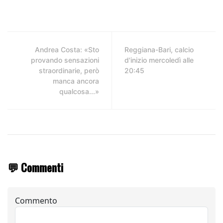
Andrea Costa: «Sto
Reggiana-Bari, calcio
provando sensazioni
d'inizio mercoledì alle
straordinarie, però
20:45
manca ancora
qualcosa...»
💬 Commenti