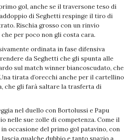
primo gol, anche se il traversone teso di
raddoppio di Seghetti respinge il tiro di
rato. Rischia grosso con un rinvio
 che per poco non gli costa cara.
ivamente ordinata in fase difensiva
prendere da Seghetti che gli spunta alle
itardo sul match winner biancoscudato, che
Una tirata d’orecchi anche per il cartellino
 che gli farà saltare la trasferta di
ggia nel duello con Bortolussi e Papu
io nelle sue zolle di competenza. Come il
e in occasione del primo gol patavino, con
lascia qualche dubbio e tanto spazio a