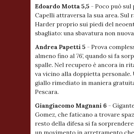
Edoardo Motta 5,5
- Poco può sul 
Capelli attraversa la sua area. Sul 
Harder proprio sui piedi del neoent
sbagliato: una sbavatura non nuova
Andrea Papetti 5
- Prova compless
almeno fino al 76’, quando si fa sor
spalle. Nel recupero è ancora in r
va vicino alla doppietta personale. 
giallo rimediato in maniera gratuita,
Pescara.
Giangiacomo Magnani 6
- Gigante
Gomez, che faticano a trovare spaz
resto della difesa si fa sorprender
un movimento in arretramento che 