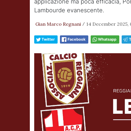
applicazione ma poca efficacia, Po
Lambourde evanescente.
Gian Marco Regnani
14 December 2025, 
/
Twitter
Facebook
Whatsapp