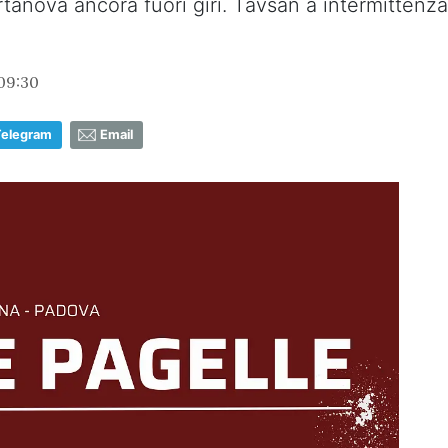
rtanova ancora fuori giri. Tavsan a intermittenz
09:30
Telegram
Email