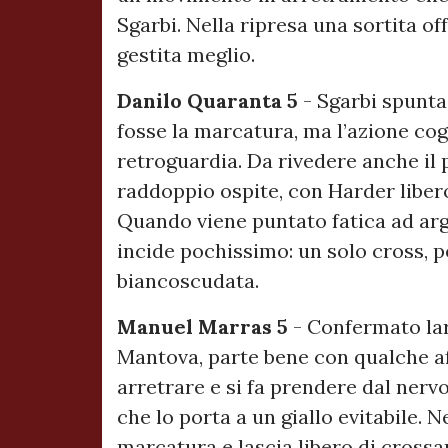
Sgarbi. Nella ripresa una sortita o
gestita meglio.
Danilo Quaranta 5
- Sgarbi spunta 
fosse la marcatura, ma l’azione cog
retroguardia. Da rivedere anche il
raddoppio ospite, con Harder liber
Quando viene puntato fatica ad argi
incide pochissimo: un solo cross, 
biancoscudata.
Manuel Marras 5
- Confermato lar
Mantova, parte bene con qualche af
arretrare e si fa prendere dal nerv
che lo porta a un giallo evitabile. 
marcatura e lascia libero di crossar