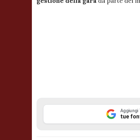
gestione della gara
da parte del m
Aggiungi
tue fon