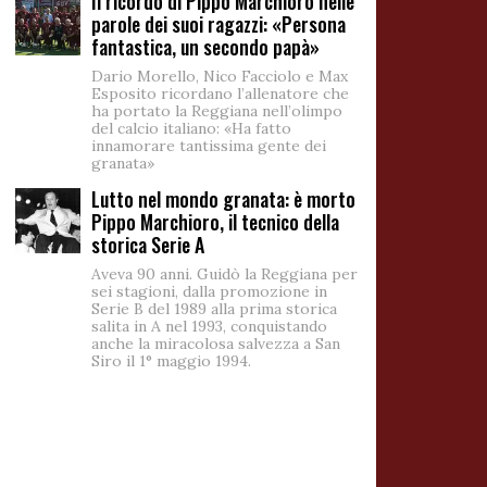
Il ricordo di Pippo Marchioro nelle
parole dei suoi ragazzi: «Persona
fantastica, un secondo papà»
Dario Morello, Nico Facciolo e Max
Esposito ricordano l’allenatore che
ha portato la Reggiana nell’olimpo
del calcio italiano: «Ha fatto
innamorare tantissima gente dei
granata»
Lutto nel mondo granata: è morto
Pippo Marchioro, il tecnico della
storica Serie A
Aveva 90 anni. Guidò la Reggiana per
sei stagioni, dalla promozione in
Serie B del 1989 alla prima storica
salita in A nel 1993, conquistando
anche la miracolosa salvezza a San
Siro il 1° maggio 1994.