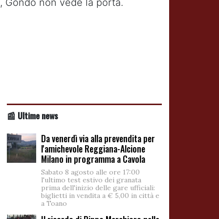
a, Gondo non vede la porta.
📰 Ultime news
Da venerdì via alla prevendita per
l'amichevole Reggiana-Alcione
Milano in programma a Cavola
Sabato 8 agosto alle ore 17:00
l'ultimo test estivo dei granata
prima dell'inizio delle gare ufficiali:
biglietti in vendita a € 5,00 in città e
a Toano