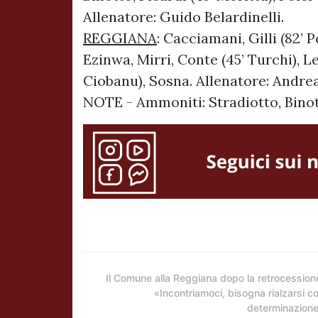
Allenatore: Guido Belardinelli.
REGGIANA
: Cacciamani, Gilli (82’ P
Ezinwa, Mirri, Conte (45’ Turchi), Le
Ciobanu), Sosna. Allenatore: Andre
NOTE - Ammoniti: Stradiotto, Binott
Il Comune alla Reggiana dopo la retrocession
«Incontriamoci, bisogna rialzarsi c
determinazion