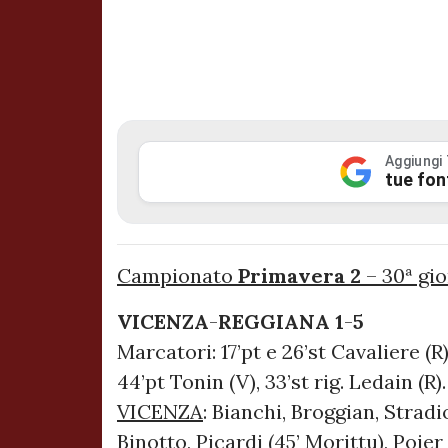
Aggiungi
tue fon
Campionato
Primavera 2
– 30ª gi
VICENZA
-
REGGIANA
1
-
5
Marcatori: 17’pt e 26’st Cavaliere (R)
44’pt Tonin (V), 33’st rig. Ledain (R).
VICENZA
: Bianchi, Broggian, Stradio
Binotto, Picardi (45’ Morittu), Poier 