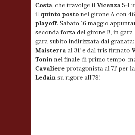
Costa
, che travolge il
Vicenza
5-1 
il
quinto
posto
nel girone A con 46 
playoff
. Sabato 16 maggio appuntam
seconda forza del girone B, in gara
gara subito indirizzata dai granata
Maisterra
al 31’ e dal tris firmato
V
Tonin
nel finale di primo tempo, ma
Cavaliere
protagonista al 71’ per l
Ledain
su rigore all’78’.