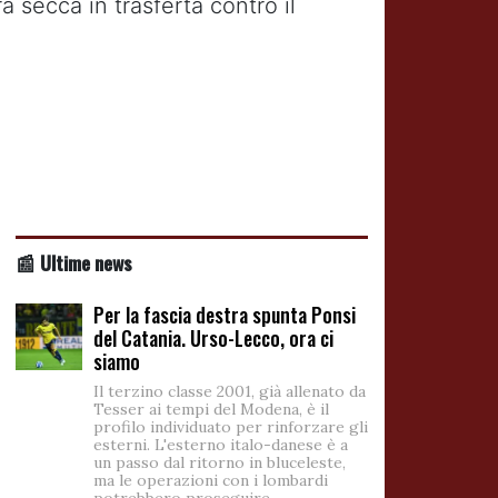
 secca in trasferta contro il
📰 Ultime news
Per la fascia destra spunta Ponsi
del Catania. Urso-Lecco, ora ci
siamo
Il terzino classe 2001, già allenato da
Tesser ai tempi del Modena, è il
profilo individuato per rinforzare gli
esterni. L'esterno italo-danese è a
un passo dal ritorno in bluceleste,
ma le operazioni con i lombardi