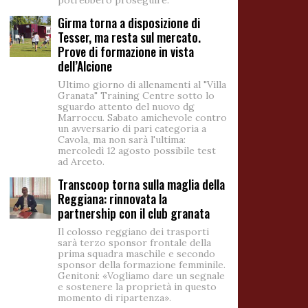
potrebbero proseguire.
Girma torna a disposizione di
Tesser, ma resta sul mercato.
Prove di formazione in vista
dell’Alcione
Ultimo giorno di allenamenti al "Villa
Granata" Training Centre sotto lo
sguardo attento del nuovo dg
Marroccu. Sabato amichevole contro
un avversario di pari categoria a
Cavola, ma non sarà l'ultima:
mercoledì 12 agosto possibile test
ad Arceto.
Transcoop torna sulla maglia della
Reggiana: rinnovata la
partnership con il club granata
Il colosso reggiano dei trasporti
sarà terzo sponsor frontale della
prima squadra maschile e secondo
sponsor della formazione femminile.
Genitoni: «Vogliamo dare un segnale
e sostenere la proprietà in questo
momento di ripartenza».