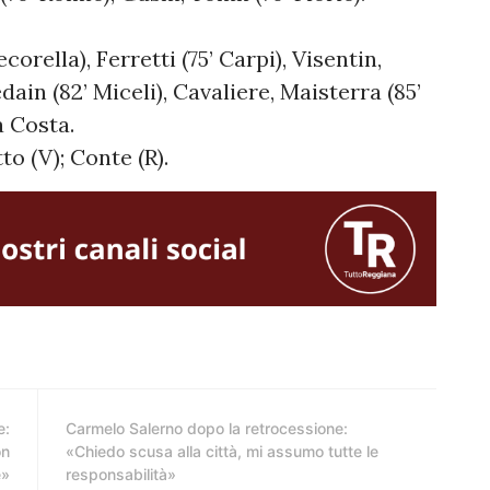
ecorella), Ferretti (75’ Carpi), Visentin,
dain (82’ Miceli), Cavaliere, Maisterra (85’
a Costa.
o (V); Conte (R).
e:
Carmelo Salerno dopo la retrocessione:
on
«Chiedo scusa alla città, mi assumo tutte le
e»
responsabilità»