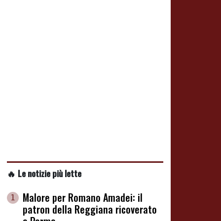
🔥 Le notizie più lette
Malore per Romano Amadei: il
1
patron della Reggiana ricoverato