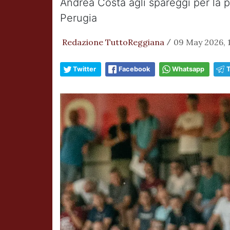
Andrea Costa agli spareggi per la p
Perugia
Redazione TuttoReggiana
09 May 2026, 
/
Twitter
Facebook
Whatsapp