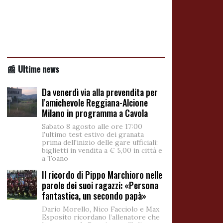
📰 Ultime news
Da venerdì via alla prevendita per
l'amichevole Reggiana-Alcione
Milano in programma a Cavola
Sabato 8 agosto alle ore 17:00
l'ultimo test estivo dei granata
prima dell'inizio delle gare ufficiali:
biglietti in vendita a € 5,00 in città e
a Toano
Il ricordo di Pippo Marchioro nelle
parole dei suoi ragazzi: «Persona
fantastica, un secondo papà»
Dario Morello, Nico Facciolo e Max
Esposito ricordano l’allenatore che