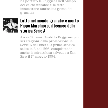
ha portato la Reggiana nell’olimpo
del calcio italiano: «Ha fatto
innamorare tantissima gente dei
granata»
Lutto nel mondo granata: è morto
Pippo Marchioro, il tecnico della
storica Serie A
Aveva 90 anni. Guidò la Reggiana per
sei stagioni, dalla promozione in
Serie B del 1989 alla prima storica
salita in A nel 1993, conquistando
anche la miracolosa salvezza a San
Siro il 1° maggio 1994.