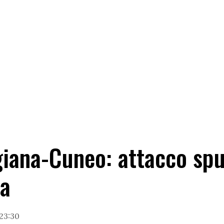
giana-Cuneo: attacco sp
za
23:30