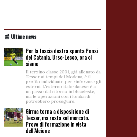
📰 Ultime news
Per la fascia destra spunta Ponsi
del Catania. Urso-Lecco, ora ci
siamo
Il terzino classe 2001, già allenato da
Tesser ai tempi del Modena, è il
profilo individuato per rinforzare gli
esterni. L'esterno italo-danese è a
un passo dal ritorno in bluceleste,
ma le operazioni con i lombardi
potrebbero proseguire.
Girma torna a disposizione di
Tesser, ma resta sul mercato.
Prove di formazione in vista
dell’Alcione