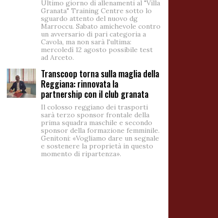
Ultimo giorno di allenamenti al "Villa
Granata" Training Centre sotto lo
sguardo attento del nuovo dg
Marroccu. Sabato amichevole contro
un avversario di pari categoria a
Cavola, ma non sarà l'ultima:
mercoledì 12 agosto possibile test
ad Arceto.
Transcoop torna sulla maglia della
Reggiana: rinnovata la
partnership con il club granata
Il colosso reggiano dei trasporti
sarà terzo sponsor frontale della
prima squadra maschile e secondo
sponsor della formazione femminile.
Genitoni: «Vogliamo dare un segnale
e sostenere la proprietà in questo
momento di ripartenza».