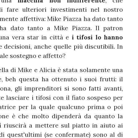
e una
macchia non indifferente
, che
i fare ulteriori investimenti nel nostro
mente affettiva: Mike Piazza ha dato tanto
 ha dato tanto a Mike
Piazza. Il patron
na vera star in città e
i tifosi lo hanno
e decisioni, anche quelle più discutibili. In
tale sostegno e affetto?
ella di Mike e Alicia è stata solamente una
 beh questa ha ottenuto i suoi frutti: il
a, gli imprenditori si sono fatti avanti,
lasciare i tifosi con il fiato sospeso per
atrice per la quale qualcuno prima o poi
ione è che molto dipenderà da quanto la
i
riuscirà a mettere sul piatto in aiuto ai
di quest'ultimi (se confermate) sono al di