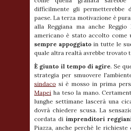
come quella granata sarebb
difficilmente gli permetterebbe d
paese. La terza motivazione è pura
alla Reggiana ma anche Reggio
americano è stato accolto come u
sempre appoggiato
in tutte le su
quale altra realtà avrebbe trovato 
È giunto il tempo di agire
. Se qu
strategia per smuovere l'ambiente,
sindaco
si è mosso in prima person
Mapei
ha teso la mano. Certamente 
lunghe settimane lascerà una cic
dovrà chiedere scusa. La sensaz
cordata di
imprenditori reggian
Piazza, anche perchè le richieste 