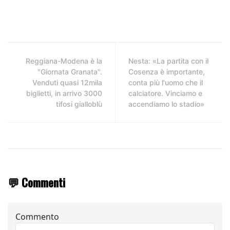
Reggiana-Modena è la
Nesta: «La partita con il
"Giornata Granata".
Cosenza è importante,
Venduti quasi 12mila
conta più l'uomo che il
biglietti, in arrivo 3000
calciatore. Vinciamo e
tifosi gialloblù
accendiamo lo stadio»
💬 Commenti