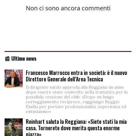
📰 Ultime news
Francesco Marroccu entra in società: è il nuovo
Direttore Generale dell’Area Tecnica
Il dirigente sardo approda alla Reggiana un anno
dopo essere stato coinvolto nella trattativa per la
possibile cessione del club: «Dopo un lungo
corteggiamento reciproco, raggiungo Reggio
Emilia per portare professionalità, esperienza ed
entusiasmo»
Reinhart saluta la Reggiana: «Siete stati la mia
casa. Tornerete dove merita questa enorme
piazza»