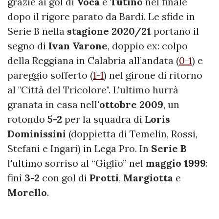
grazie ai gol di
Voca
e
Tutino
nel finale
dopo il rigore parato da Bardi. Le sfide in
Serie B nella
stagione 2020/21
portano il
segno di
Ivan Varone
, doppio ex: colpo
della Reggiana in Calabria all’andata (
0-1
) e
pareggio sofferto (
1-1
) nel girone di ritorno
al "Città del Tricolore". L'ultimo hurrà
granata in casa nell'
ottobre 2009
, un
rotondo
5-2
per la squadra di
Loris
Dominissini
(doppietta di Temelin, Rossi,
Stefani e Ingari) in Lega Pro. In
Serie B
l'ultimo sorriso al “Giglio” nel
maggio 1999
:
finì
3-2
con gol di
Protti
,
Margiotta
e
Morello
.