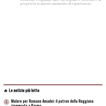
proprietà in questo momento di ripartenza».
🔥 Le notizie più lette
Malore per Romano Amadei: il patron della Reggiana
1
ricoverato a Parma