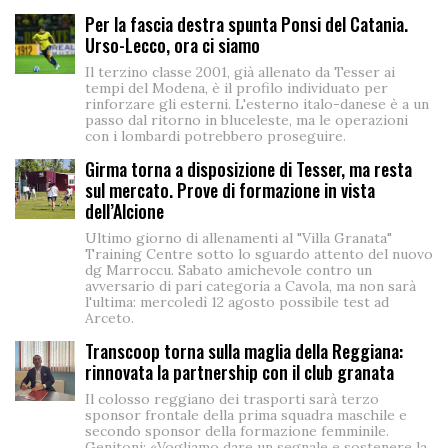
Per la fascia destra spunta Ponsi del Catania.
Urso-Lecco, ora ci siamo
Il terzino classe 2001, già allenato da Tesser ai
tempi del Modena, è il profilo individuato per
rinforzare gli esterni. L'esterno italo-danese è a un
passo dal ritorno in bluceleste, ma le operazioni
con i lombardi potrebbero proseguire.
Girma torna a disposizione di Tesser, ma resta
sul mercato. Prove di formazione in vista
dell’Alcione
Ultimo giorno di allenamenti al "Villa Granata"
Training Centre sotto lo sguardo attento del nuovo
dg Marroccu. Sabato amichevole contro un
avversario di pari categoria a Cavola, ma non sarà
l'ultima: mercoledì 12 agosto possibile test ad
Arceto.
Transcoop torna sulla maglia della Reggiana:
rinnovata la partnership con il club granata
Il colosso reggiano dei trasporti sarà terzo
sponsor frontale della prima squadra maschile e
secondo sponsor della formazione femminile.
Genitoni: «Vogliamo dare un segnale e sostenere la