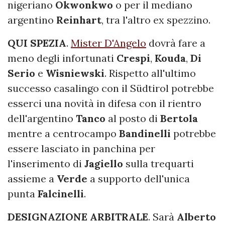
nigeriano
Okwonkwo
o per il mediano
argentino
Reinhart
, tra l'altro ex spezzino.
QUI SPEZIA
.
Mister D'Angelo
dovrà fare a
meno degli infortunati
Crespi
,
Kouda
,
Di
Serio
e
Wisniewski
. Rispetto all'ultimo
successo casalingo con il Südtirol potrebbe
esserci una novità in difesa con il rientro
dell'argentino
Tanco
al posto di
Bertola
mentre a centrocampo
Bandinelli
potrebbe
essere lasciato in panchina per
l'inserimento di
Jagiello
sulla trequarti
assieme a
Verde
a supporto dell'unica
punta
Falcinelli
.
DESIGNAZIONE ARBITRALE
. Sarà
Alberto