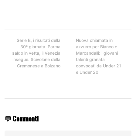
Serie B, i risultati della
Nuova chiamata in
30ª giornata. Parma
azzurro per Bianco e
saldo in vetta, il Venezia
Marcandalli: i giovani
insegue. Scivolone della
talenti granata
Cremonese a Bolzano
convocati da Under 21
e Under 20
💬 Commenti