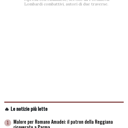
Lombardi combattivi, autori di due traverse.
🔥 Le notizie più lette
Malore per Romano Amadei: il patron della Reggiana
1
ricoverato a Parma