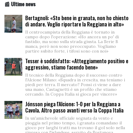
📰 Ultime news
Bertagnoli: «Sto bene in granata, non ho chiesto
di andare. Voglio riportare la Reggiana in alto»
Il centrocampista della Reggiana è tornato in
campo dopo l'operazione: «Ho ancora un po' di
fastidio, ma sono sulla strada giusta. La Serie B
manca, però non sono preoccupato. Vogliamo
partire subito forte, i tifosi sono con noi»
Tesser è soddisfatto: «Atteggiamento positivo e
aggressivo, stiamo facendo bene»
Il tecnico della Reggiana dopo il successo contro
l'Alcione Milano: «Squadra in crescita, ma teniamo i
piedi per terra. Il mercato? Ponsi ci viene a dare
una mano, Castagnetti è un profilo che stiamo
cercando. In Coppa Italia si gioca per vincere»
Jónsson piega l'Alcione: 1-0 per la Reggiana a
Cavola. Altro passo avanti verso la Coppa Italia
In un'amichevole ufficiale segnata da vento e
pioggia nel primo tempo, i granata comandano il
gioco per larghi tratti ma trovano il gol solo nella
ripresa con l'islandese, servito da Portanova.