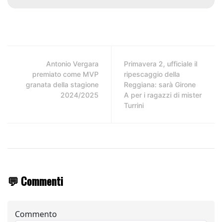
Antonio Vergara
Primavera 2, ufficiale il
premiato come MVP
ripescaggio della
granata della stagione
Reggiana: sarà Girone
2024/2025
A per i ragazzi di mister
Turrini
💬 Commenti