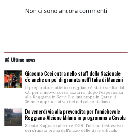
📰 Ultime news
Giacomo Ceci entra nello staff della Nazionale:
c’è anche un po’ di granata nell’Italia di Mancini
Il preparatore atletico reggiano è stato scelto dal
c.t. per il nuovo corso azzurro: dopo l’esperienza
alla Reggiana in Serie B e una tappa in Qatar, il
36enne approda ai vertici del calcio italiano
Da venerdì via alla prevendita per l'amichevole
Reggiana-Alcione Milano in programma a Cavola
Sabato 8 agosto alle ore 17:00 l'ultimo test estivo
dei granata prima dell'inizio delle gare ufficiali: