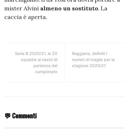
mister Alvini
almeno un sostituto
. La
caccia è aperta.
Serie B 2020/21, le 20
Reggiana, definiti i
squadre ai nastri di
numeri di maglia per la
partenza del
stagione 2020/21
campionato
💬 Commenti