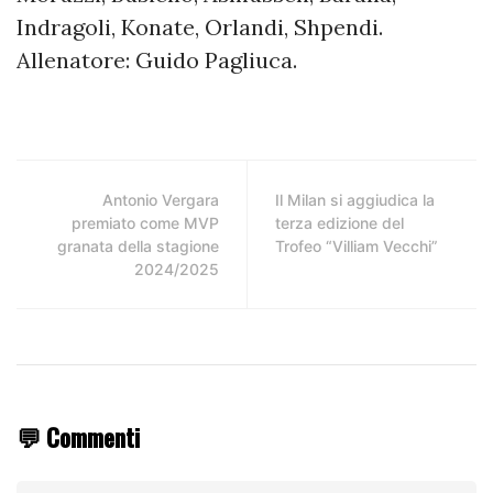
Indragoli, Konate, Orlandi, Shpendi.
Allenatore: Guido Pagliuca.
Antonio Vergara
Il Milan si aggiudica la
premiato come MVP
terza edizione del
granata della stagione
Trofeo “Villiam Vecchi”
2024/2025
💬 Commenti