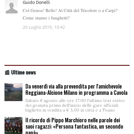
📰 Ultime news
Da venerdì via alla prevendita per l'amichevole
Reggiana-Alcione Milano in programma a Cavola
Sabato 8 agosto alle ore 17:00 l'ultimo test estivo
dei granata prima dell'inizio delle gare ufficiali:
biglietti in vendita a € 5,00 in città e a Toano
Il ricordo di Pippo Marchioro nelle parole dei
suoi ragazzi: «Persona fantastica, un secondo
papà»