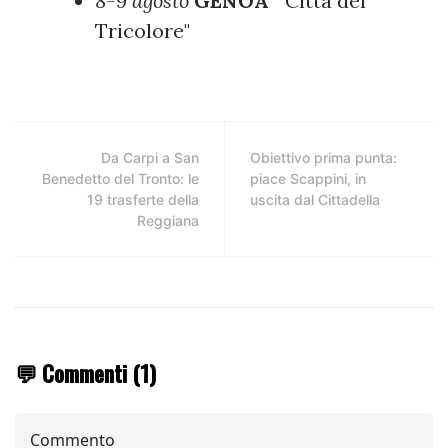
8-9 agosto
GENOA
"Città del
Tricolore"
Da Carpi a San
Obiettivo prima punta:
Benedetto del Tronto: le
piace Scappini, in
19 trasferte della
uscita dal Cittadella
Reggiana
💬 Commenti (1)