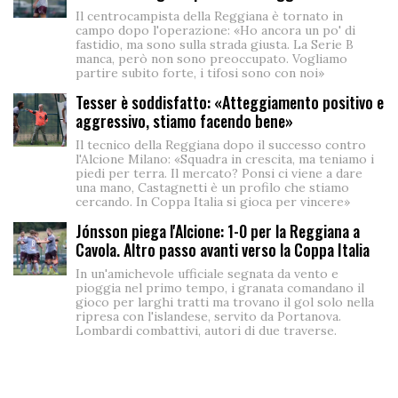
Il centrocampista della Reggiana è tornato in
campo dopo l'operazione: «Ho ancora un po' di
fastidio, ma sono sulla strada giusta. La Serie B
manca, però non sono preoccupato. Vogliamo
partire subito forte, i tifosi sono con noi»
Tesser è soddisfatto: «Atteggiamento positivo e
aggressivo, stiamo facendo bene»
Il tecnico della Reggiana dopo il successo contro
l'Alcione Milano: «Squadra in crescita, ma teniamo i
piedi per terra. Il mercato? Ponsi ci viene a dare
una mano, Castagnetti è un profilo che stiamo
cercando. In Coppa Italia si gioca per vincere»
Jónsson piega l'Alcione: 1-0 per la Reggiana a
Cavola. Altro passo avanti verso la Coppa Italia
In un'amichevole ufficiale segnata da vento e
pioggia nel primo tempo, i granata comandano il
gioco per larghi tratti ma trovano il gol solo nella
ripresa con l'islandese, servito da Portanova.
Lombardi combattivi, autori di due traverse.