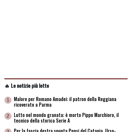
🔥 Le notizie più lette
Malore per Romano Amadei: il patron della Reggiana
1
ricoverato a Parma
Lutto nel mondo granata: è morto Pippo Marchioro, il
2
tecnico della storica Serie A
Per la fascia destra spunta Ponsi del Catania. Urso-
3