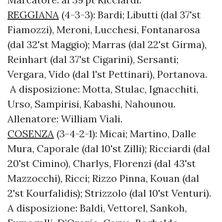
REGGIANA
(4-3-3): Bardi; Libutti (dal 37'st
Fiamozzi), Meroni, Lucchesi, Fontanarosa
(dal 32'st Maggio); Marras (dal 22'st Girma),
Reinhart (dal 37'st Cigarini), Sersanti;
Vergara, Vido (dal 1'st Pettinari), Portanova.
A disposizione: Motta, Stulac, Ignacchiti,
Urso, Sampirisi, Kabashi, Nahounou.
Allenatore: William Viali.
COSENZA
(3-4-2-1): Micai; Martino, Dalle
Mura, Caporale (dal 10'st Zilli); Ricciardi (dal
20'st Cimino), Charlys, Florenzi (dal 43'st
Mazzocchi), Ricci; Rizzo Pinna, Kouan (dal
2'st Kourfalidis); Strizzolo (dal 10'st Venturi).
A disposizione: Baldi, Vettorel, Sankoh,