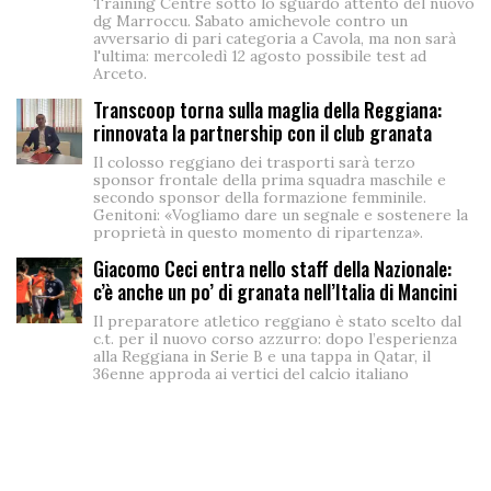
Training Centre sotto lo sguardo attento del nuovo
dg Marroccu. Sabato amichevole contro un
avversario di pari categoria a Cavola, ma non sarà
l'ultima: mercoledì 12 agosto possibile test ad
Arceto.
Transcoop torna sulla maglia della Reggiana:
rinnovata la partnership con il club granata
Il colosso reggiano dei trasporti sarà terzo
sponsor frontale della prima squadra maschile e
secondo sponsor della formazione femminile.
Genitoni: «Vogliamo dare un segnale e sostenere la
proprietà in questo momento di ripartenza».
Giacomo Ceci entra nello staff della Nazionale:
c’è anche un po’ di granata nell’Italia di Mancini
Il preparatore atletico reggiano è stato scelto dal
c.t. per il nuovo corso azzurro: dopo l’esperienza
alla Reggiana in Serie B e una tappa in Qatar, il
36enne approda ai vertici del calcio italiano