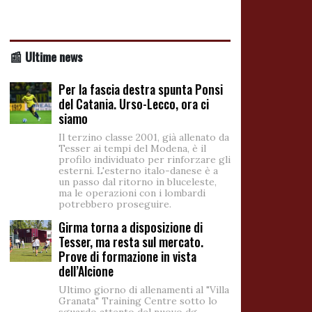
📰 Ultime news
Per la fascia destra spunta Ponsi
del Catania. Urso-Lecco, ora ci
siamo
Il terzino classe 2001, già allenato da
Tesser ai tempi del Modena, è il
profilo individuato per rinforzare gli
esterni. L'esterno italo-danese è a
un passo dal ritorno in bluceleste,
ma le operazioni con i lombardi
potrebbero proseguire.
Girma torna a disposizione di
Tesser, ma resta sul mercato.
Prove di formazione in vista
dell’Alcione
Ultimo giorno di allenamenti al "Villa
Granata" Training Centre sotto lo