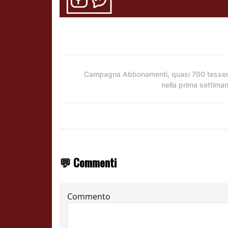
Campagna Abbonamenti, quasi 700 tesse
nella prima settima
💬 Commenti