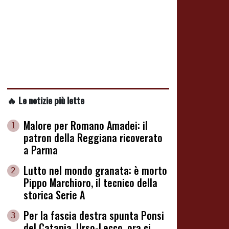
🔥 Le notizie più lette
Malore per Romano Amadei: il
1
patron della Reggiana ricoverato
a Parma
Lutto nel mondo granata: è morto
2
Pippo Marchioro, il tecnico della
storica Serie A
Per la fascia destra spunta Ponsi
3
del Catania. Urso-Lecco, ora ci