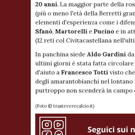
20
anni
. La maggior parte della ros
(più o meno l'età della Berretti gr
elementi d'esperienza come i difen
Sfanò
,
Martorelli
e
Pucino
e in at
(12 reti col Civitacastellana nell'ul
In panchina siede
Aldo
Gardini
da 
ultimi giorni è stata fatta circolare
d'aiuto a
Francesco
Totti
visto ch
degli amarantobianchi nel lontano 1
purtroppo non scenderà in campo 
(Foto © trasteverecalcio.it)