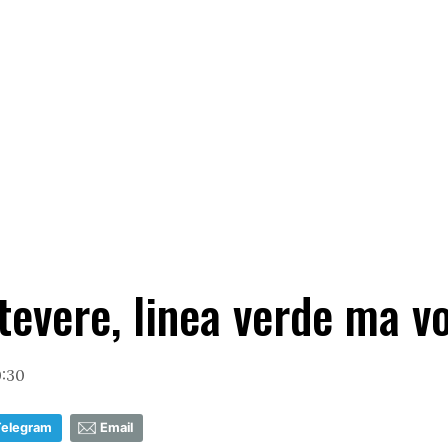
stevere, linea verde ma vo
0:30
Telegram
Email