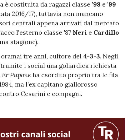
a è costituita da ragazzi classe
'98
e
'99
anata 2016/17), tuttavia non mancano
sori centrali appena arrivati dal mercato
tacco l'esterno classe '87
Neri
e
Cardillo
tima stagione).
oramai tre anni, cultore del
4
-
3
-
3
. Negli
 tramite i social una goliardica richiesta
e
Er Pupone
ha esordito proprio tra le fila
984, ma l'ex capitano giallorosso
contro Cesarini e compagni.