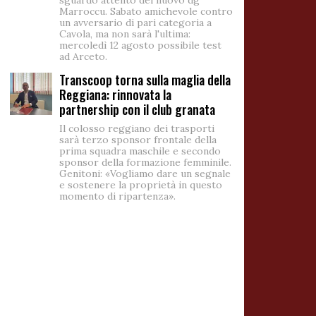
sguardo attento del nuovo dg
Marroccu. Sabato amichevole contro
un avversario di pari categoria a
Cavola, ma non sarà l'ultima:
mercoledì 12 agosto possibile test
ad Arceto.
Transcoop torna sulla maglia della
Reggiana: rinnovata la
partnership con il club granata
Il colosso reggiano dei trasporti
sarà terzo sponsor frontale della
prima squadra maschile e secondo
sponsor della formazione femminile.
Genitoni: «Vogliamo dare un segnale
e sostenere la proprietà in questo
momento di ripartenza».