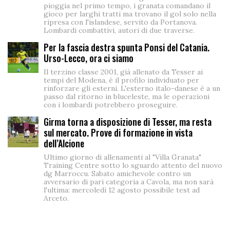
pioggia nel primo tempo, i granata comandano il
gioco per larghi tratti ma trovano il gol solo nella
ripresa con l'islandese, servito da Portanova.
Lombardi combattivi, autori di due traverse.
Per la fascia destra spunta Ponsi del Catania.
Urso-Lecco, ora ci siamo
Il terzino classe 2001, già allenato da Tesser ai
tempi del Modena, è il profilo individuato per
rinforzare gli esterni. L'esterno italo-danese è a un
passo dal ritorno in bluceleste, ma le operazioni
con i lombardi potrebbero proseguire.
Girma torna a disposizione di Tesser, ma resta
sul mercato. Prove di formazione in vista
dell’Alcione
Ultimo giorno di allenamenti al "Villa Granata"
Training Centre sotto lo sguardo attento del nuovo
dg Marroccu. Sabato amichevole contro un
avversario di pari categoria a Cavola, ma non sarà
l'ultima: mercoledì 12 agosto possibile test ad
Arceto.