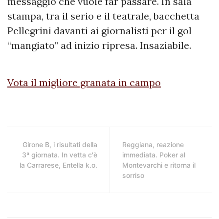
messaggio che vuole far passare. In sala
stampa, tra il serio e il teatrale, bacchetta
Pellegrini davanti ai giornalisti per il gol
“mangiato” ad inizio ripresa. Insaziabile.
Vota il migliore granata in campo
Girone B, i risultati della
Reggiana, reazione
3ª giornata. In vetta c'è
immediata. Poker al
la Carrarese, Entella k.o.
Montevarchi e ritorna il
sorriso