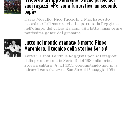
suoi ragazzi: «Persona fantastica, un secondo
papà»
Dario Morello, Nico Facciolo e Max Esposito
ricordano l’allenatore che ha portato la Reggiana
nell’olimpo del calcio italiano: «Ha fatto innamorare
tantissima gente dei granata»
Lutto nel mondo granata: è morto Pippo
Marchioro, il tecnico della storica Serie A
Aveva 90 anni. Guidò la Reggiana per sei stagioni,
dalla promozione in Serie B del 1989 alla prima
storica salita in A nel 1993, conquistando anche la
miracolosa salvezza a San Siro il 1° maggio 1994.