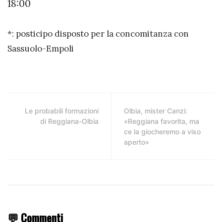
18:00
*: posticipo disposto per la concomitanza con
Sassuolo-Empoli
Le probabili formazioni
Olbia, mister Canzi:
di Reggiana-Olbia
«Reggiana favorita, ma
ce la giocheremo a viso
aperto»
💬 Commenti