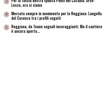
Per la fascia destra spunta Ponsi del Catania. Urso-
3
Lecco, ora ci siamo
Mercato sempre in movimento per la Reggiana: Langella
4
del Cosenza tra i profili seguiti
Reggiana, da Toano segnali incoraggianti. Ma il cantiere
5
è ancora aperto...