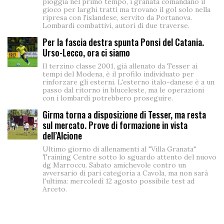
pioggia nel primo tempo, i granata comandano il
gioco per larghi tratti ma trovano il gol solo nella
ripresa con l'islandese, servito da Portanova.
Lombardi combattivi, autori di due traverse.
Per la fascia destra spunta Ponsi del Catania.
Urso-Lecco, ora ci siamo
Il terzino classe 2001, già allenato da Tesser ai
tempi del Modena, è il profilo individuato per
rinforzare gli esterni. L'esterno italo-danese è a un
passo dal ritorno in bluceleste, ma le operazioni
con i lombardi potrebbero proseguire.
Girma torna a disposizione di Tesser, ma resta
sul mercato. Prove di formazione in vista
dell’Alcione
Ultimo giorno di allenamenti al "Villa Granata"
Training Centre sotto lo sguardo attento del nuovo
dg Marroccu. Sabato amichevole contro un
avversario di pari categoria a Cavola, ma non sarà
l'ultima: mercoledì 12 agosto possibile test ad
Arceto.