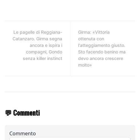
Le pagelle di Reggiana-
Girma: «Vittoria
Catanzaro. Girma segna
ottenuta con
ancora e ispira i
l'atteggiamento giusto.
compagni, Gondo
Sto facendo benino ma
senza killer instinct
devo ancora crescere
molto»
💬 Commenti