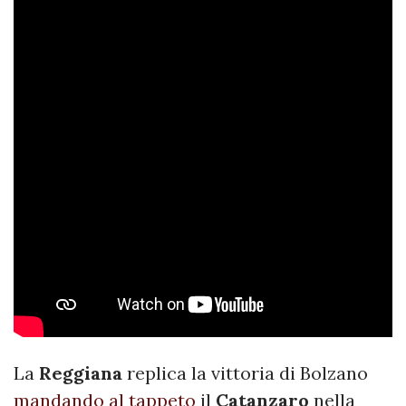
La
Reggiana
replica la vittoria di Bolzano
mandando al tappeto
il
Catanzaro
nella