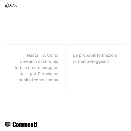
gol».
Nesta: «A Como
Le probabili formazioni
dovremo essere più
di Como-Reggiana
furbi e creare maggiori
palle gol. Ritroviamo
subito l'entusiasmo»
💬 Commenti