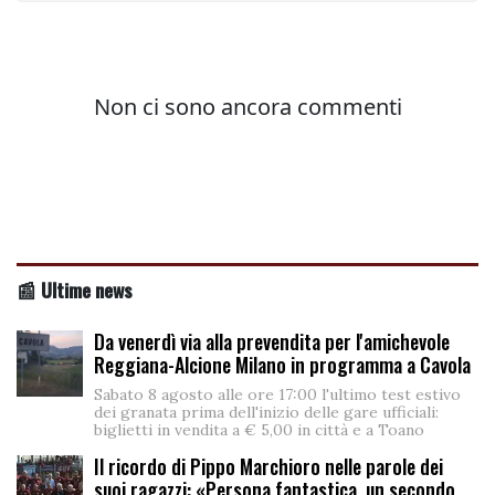
📰 Ultime news
Da venerdì via alla prevendita per l'amichevole
Reggiana-Alcione Milano in programma a Cavola
Sabato 8 agosto alle ore 17:00 l'ultimo test estivo
dei granata prima dell'inizio delle gare ufficiali:
biglietti in vendita a € 5,00 in città e a Toano
Il ricordo di Pippo Marchioro nelle parole dei
suoi ragazzi: «Persona fantastica, un secondo