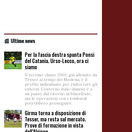
📰 Ultime news
Per la fascia destra spunta Ponsi
del Catania. Urso-Lecco, ora ci
siamo
Il terzino classe 2001, già allenato da
Tesser ai tempi del Modena, è il
profilo individuato per rinforzare gli
esterni. L'esterno italo-danese è a
un passo dal ritorno in bluceleste,
ma le operazioni con i lombardi
potrebbero proseguire.
Girma torna a disposizione di
Tesser, ma resta sul mercato.
Prove di formazione in vista
dell’Alcione