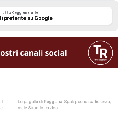
 TuttoReggiana alle
ti preferite su Google
al
Le pagelle di Reggiana-Spal: poche sufficienze,
re
male Sabotic terzino