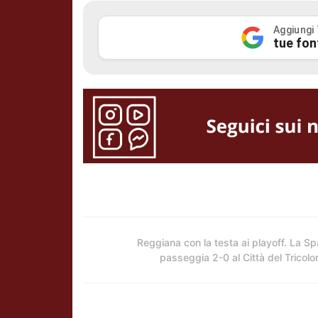
Aggiungi
tue fon
Reggiana con la testa ai playoff. La Sp
passeggia 2-0 al Città del Tricolo