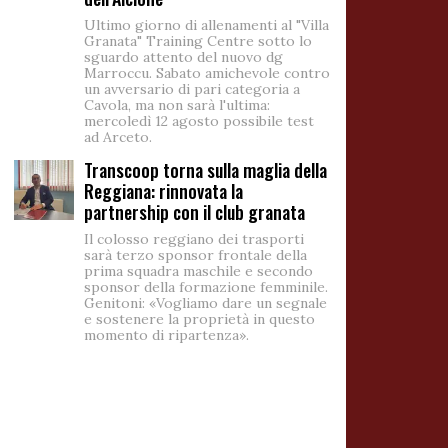
Ultimo giorno di allenamenti al "Villa
Granata" Training Centre sotto lo
sguardo attento del nuovo dg
Marroccu. Sabato amichevole contro
un avversario di pari categoria a
Cavola, ma non sarà l'ultima:
mercoledì 12 agosto possibile test
ad Arceto.
Transcoop torna sulla maglia della
Reggiana: rinnovata la
partnership con il club granata
Il colosso reggiano dei trasporti
sarà terzo sponsor frontale della
prima squadra maschile e secondo
sponsor della formazione femminile.
Genitoni: «Vogliamo dare un segnale
e sostenere la proprietà in questo
momento di ripartenza».