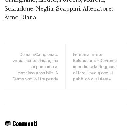
Sciaudone, Neglia, Scappini. Allenatore:
Aimo Diana.
Diana: «Campionato
Fermana, mister
virtualmente chiuso, ma
Baldassarri: «Dovremo
noi puntiamo al
impedire alla Reggiana
massimo possibile. A
di fare il suo gioco. Il
Fermo voglio i tre punti»
pubblico ci aiuterà»
💬 Commenti