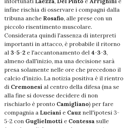
infortunati
Laezza
,
Del
Pinto
e
Arrighini
e
infine rischia di osservare i compagni dalla
tribuna anche
Rosafio
, alle prese con un
piccolo risentimento muscolare.
Considerata quindi l'assenza di interpreti
importanti in attacco, è probabile il ritorno
al
3
-
5
-
2
e l'accantonamento del
4
-
3
-
3
,
almeno dall'inizio, ma una decisione sarà
presa solamente nelle ore che precedono il
calcio d'inizio. La notizia positiva è il rientro
di
Cremonesi
al centro della difesa (ma se
alla fine si dovesse decidere di non
rischiarlo è pronto
Camigliano
) per fare
compagnia a
Luciani
e
Cauz
nell'ipotesi 3-
5-2 con
Guglielmotti
e
Contessa
sulle