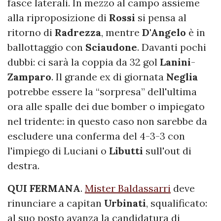
fasce laterali. In mezzo al campo assieme
alla riproposizione di
Rossi
si pensa al
ritorno di
Radrezza
, mentre
D'Angelo
è in
ballottaggio con
Sciaudone
. Davanti pochi
dubbi: ci sarà la coppia da 32 gol
Lanini
-
Zamparo
. Il grande ex di giornata
Neglia
potrebbe essere la “sorpresa” dell'ultima
ora alle spalle dei due bomber o impiegato
nel tridente: in questo caso non sarebbe da
escludere una conferma del 4-3-3 con
l'impiego di Luciani o
Libutti
sull'out di
destra.
QUI FERMANA
.
Mister Baldassarri
deve
rinunciare a capitan
Urbinati
, squalificato:
al suo posto avanza la candidatura di