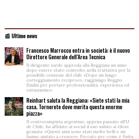
📰 Ultime news
Francesco Marroccu entra in società: è il nuovo
Direttore Generale dell’Area Tecnica
Il dirigente sardo approda alla Reggiana un anno
dopo essere stato coinvolto nella trattativa per la
possibile cessione del club: «Dopo un lungo
corteggiamento reciproco, raggiungo Reggio
Emilia per portare professionalità, esperienza ed
entusiasmo»
Reinhart saluta la Reggiana: «Siete stati la mia
casa. Tornerete dove merita questa enorme
piazza»
Il centrocampista argentino, appena passato all'U
de Chile, ha affidato ai social il suo saluto ai tifosi
granata: «Questi anni sono stati molto belli e mi
hanno aiutato a crescere. Peccato per come è finita,