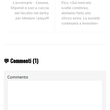
L'avversario - Cesena,
Fico: «Sul mercato
Shpendi e soci a caccia
scelte condivise,
del riscatto nel derby
abbiamo fatto uno
per blindare i playoff
sforzo extra. La società
continuerà a investire»
💬 Commenti (1)