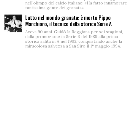
nell’olimpo del calcio italiano: «Ha fatto innamorare
tantissima gente dei granata»
Lutto nel mondo granata: è morto Pippo
Marchioro, il tecnico della storica Serie A
Aveva 90 anni. Guidò la Reggiana per sei stagioni,
dalla promozione in Serie B del 1989 alla prima
storica salita in A nel 1993, conquistando anche la
miracolosa salvezza a San Siro il 1° maggio 1994.