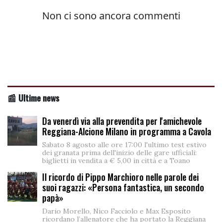
📰 Ultime news
Da venerdì via alla prevendita per l'amichevole
Reggiana-Alcione Milano in programma a Cavola
Sabato 8 agosto alle ore 17:00 l'ultimo test estivo
dei granata prima dell'inizio delle gare ufficiali:
biglietti in vendita a € 5,00 in città e a Toano
Il ricordo di Pippo Marchioro nelle parole dei
suoi ragazzi: «Persona fantastica, un secondo
papà»
Dario Morello, Nico Facciolo e Max Esposito
ricordano l’allenatore che ha portato la Reggiana