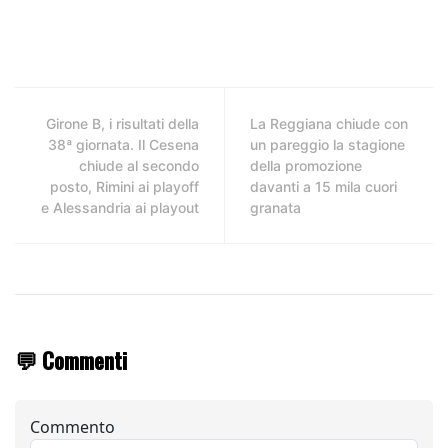
Girone B, i risultati della
La Reggiana chiude con
38ª giornata. Il Cesena
un pareggio la stagione
chiude al secondo
della promozione
posto, Rimini ai playoff
davanti a 15 mila cuori
e Alessandria ai playout
granata
💬 Commenti