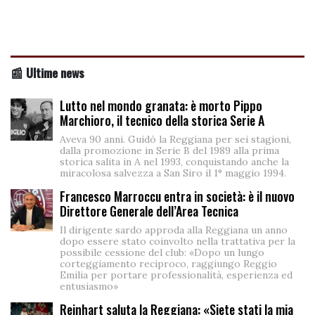
📰 Ultime news
Lutto nel mondo granata: è morto Pippo
Marchioro, il tecnico della storica Serie A
Aveva 90 anni. Guidò la Reggiana per sei stagioni,
dalla promozione in Serie B del 1989 alla prima
storica salita in A nel 1993, conquistando anche la
miracolosa salvezza a San Siro il 1° maggio 1994.
Francesco Marroccu entra in società: è il nuovo
Direttore Generale dell’Area Tecnica
Il dirigente sardo approda alla Reggiana un anno
dopo essere stato coinvolto nella trattativa per la
possibile cessione del club: «Dopo un lungo
corteggiamento reciproco, raggiungo Reggio
Emilia per portare professionalità, esperienza ed
entusiasmo»
Reinhart saluta la Reggiana: «Siete stati la mia