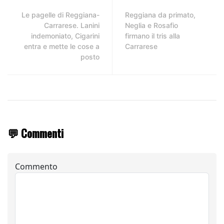
Le pagelle di Reggiana-
Reggiana da primato,
Carrarese. Lanini
Neglia e Rosafio
indemoniato, Cigarini
firmano il tris alla
entra e mette le cose a
Carrarese
posto
💬 Commenti