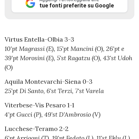
tue fonti preferite su Google
Virtus Entella-Olbia 3-3
10'pt Magrassi (E), 15'pt Mancini (O), 26'pt e
39'pt Morosini (E), 5'st Ragatzu (O), 43'st Udoh
(O)
Aquila Montevarchi-Siena 0-3
25'pt Di Santo, 6'st Terzi, 7'st Varela
Viterbese-Vis Pesaro 1-1
4'pt Gucci (P), 49'st D'Ambrosio (V)
Lucchese-Teramo 2-2
6'pt Arrigoni (T), 19'pt Fedato (L), 11'st Eklu (L),