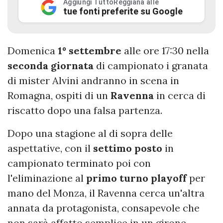
Aggiungi TuttoReggiana alle
tue fonti preferite su Google
Domenica
1º settembre
alle ore 17:30 nella
seconda
giornata
di campionato i granata
di mister Alvini andranno in scena in
Romagna, ospiti di un
Ravenna
in cerca di
riscatto dopo una falsa partenza.
Dopo una stagione al di sopra delle
aspettative, con il
settimo
posto
in
campionato terminato poi con
l'eliminazione al
primo
turno
playoff
per
mano del Monza, il Ravenna
cerca un'altra
annata da protagonista, consapevole che
non sarà affatto semplice in un girone