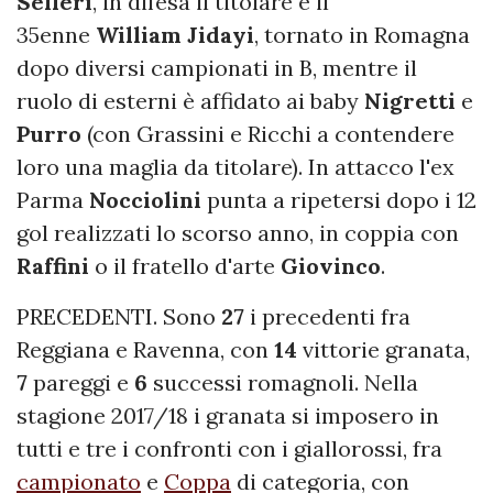
Selleri
, in difesa il titolare è il
35enne
William Jidayi
, tornato in Romagna
dopo diversi campionati in B, mentre il
ruolo di esterni è affidato ai baby
Nigretti
e
Purro
(con Grassini e Ricchi a contendere
loro una maglia da titolare). In attacco l'ex
Parma
Nocciolini
punta a ripetersi dopo i 12
gol realizzati lo scorso anno, in coppia con
Raffini
o il fratello d'arte
Giovinco
.
PRECEDENTI. Sono
27
i precedenti
fra
Reggiana e Ravenna, con
14
vittorie granata,
7
pareggi e
6
successi romagnoli. Nella
stagione 2017/18 i granata si imposero in
tutti e tre i confronti con i giallorossi, fra
campionato
e
Coppa
di categoria, con