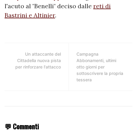
l'acuto al "Benelli" deciso dalle
reti di
Bastrini e Altinier
.
Un attaccante del
Campagna
Cittadella nuova pista
Abbonamenti, ultimi
per rinforzare l'attacco
otto giorni per
sottoscrivere la propria
tessera
💬 Commenti