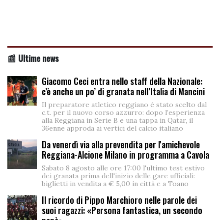
📰 Ultime news
Giacomo Ceci entra nello staff della Nazionale:
c’è anche un po’ di granata nell’Italia di Mancini
Il preparatore atletico reggiano è stato scelto dal
c.t. per il nuovo corso azzurro: dopo l’esperienza
alla Reggiana in Serie B e una tappa in Qatar, il
36enne approda ai vertici del calcio italiano
Da venerdì via alla prevendita per l'amichevole
Reggiana-Alcione Milano in programma a Cavola
Sabato 8 agosto alle ore 17:00 l'ultimo test estivo
dei granata prima dell'inizio delle gare ufficiali:
biglietti in vendita a € 5,00 in città e a Toano
Il ricordo di Pippo Marchioro nelle parole dei
suoi ragazzi: «Persona fantastica, un secondo