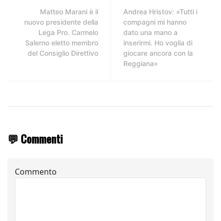
Matteo Marani è il
Andrea Hristov: «Tutti i
nuovo presidente della
compagni mi hanno
Lega Pro. Carmelo
dato una mano a
Salerno eletto membro
inserirmi. Ho voglia di
del Consiglio Direttivo
giocare ancora con la
Reggiana»
💬 Commenti