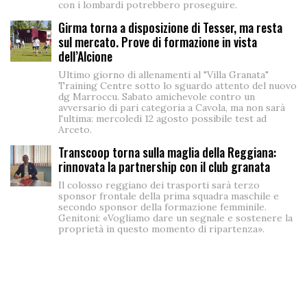
con i lombardi potrebbero proseguire.
Girma torna a disposizione di Tesser, ma resta
sul mercato. Prove di formazione in vista
dell’Alcione
Ultimo giorno di allenamenti al "Villa Granata"
Training Centre sotto lo sguardo attento del nuovo
dg Marroccu. Sabato amichevole contro un
avversario di pari categoria a Cavola, ma non sarà
l'ultima: mercoledì 12 agosto possibile test ad
Arceto.
Transcoop torna sulla maglia della Reggiana:
rinnovata la partnership con il club granata
Il colosso reggiano dei trasporti sarà terzo
sponsor frontale della prima squadra maschile e
secondo sponsor della formazione femminile.
Genitoni: «Vogliamo dare un segnale e sostenere la
proprietà in questo momento di ripartenza».