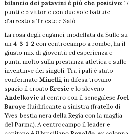
bilancio dei patavini è più che positivo
: 17
punti e 5 vittorie con due sole battute
d'arresto a Trieste e Salò.
La rosa degli euganei, modellata da Sullo su
un
4
-
3
-
1
-
2
con centrocampo a rombo, ha il
giusto mix di gioventù ed esperienza e
punta molto sulla prestanza atletica e sulle
inventinve dei singoli. Tra i pali è stato
confermato
Minelli
, in difesa trovano
spazio il croato
Kresic
e lo sloveno
Andelkovic
al centro con il senegalese
Joel
Baraye
fluidificante a sinistra (fratello di
Yves, bestia nera della Regia con la maglia
del Parma). A centrocampo il leader e
capitano è il brasiliano
Ronaldo
, ex colonna