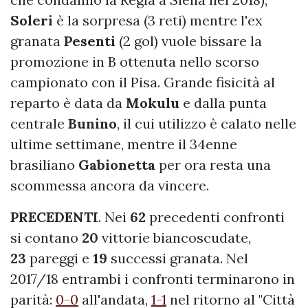
Soleri
è la sorpresa (3 reti) mentre l'ex
granata
Pesenti
(2 gol) vuole bissare la
promozione in B ottenuta nello scorso
campionato con il Pisa. Grande fisicità al
reparto è data da
Mokulu
e dalla punta
centrale
Bunino
, il cui utilizzo è calato nelle
ultime settimane, mentre il 34enne
brasiliano
Gabionetta
per ora resta una
scommessa ancora da vincere.
PRECEDENTI
. Nei
62
precedenti confronti
si contano
20
vittorie biancoscudate,
23
pareggi e
19
successi granata. Nel
2017/18 entrambi i confronti terminarono in
parità:
0-0
all'andata,
1-1
nel ritorno al "Città