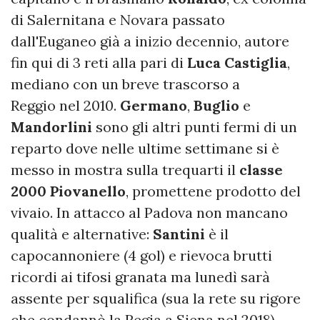
di Salernitana e Novara passato
dall'Euganeo già a inizio decennio, autore
fin qui di 3 reti alla pari di
Luca
Castiglia
,
mediano con un breve trascorso a
Reggio nel 2010.
Germano
,
Buglio
e
Mandorlini
sono gli altri punti fermi di un
reparto dove nelle ultime settimane si è
messo in mostra sulla trequarti il
classe
2000
Piovanello
, promettene prodotto del
vivaio. In attacco al Padova non mancano
qualità e alternative:
Santini
è il
capocannoniere (4 gol) e rievoca brutti
ricordi ai tifosi granata ma lunedì sarà
assente per squalifica (sua la rete su rigore
che condannò la Regia a Siena nel 2018),