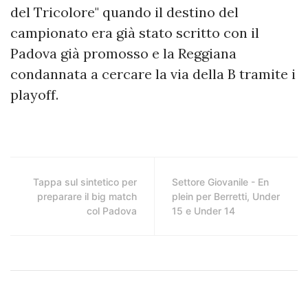
del Tricolore" quando il destino del
campionato era già stato scritto con il
Padova già promosso e la Reggiana
condannata a cercare la via della B tramite i
playoff.
Tappa sul sintetico per
Settore Giovanile - En
preparare il big match
plein per Berretti, Under
col Padova
15 e Under 14