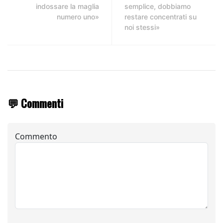
indossare la maglia
semplice, dobbiamo
numero uno»
restare concentrati su
noi stessi»
💬 Commenti