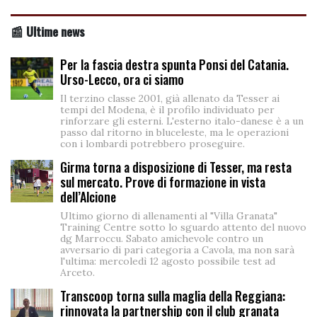
📰 Ultime news
Per la fascia destra spunta Ponsi del Catania.
Urso-Lecco, ora ci siamo
Il terzino classe 2001, già allenato da Tesser ai
tempi del Modena, è il profilo individuato per
rinforzare gli esterni. L'esterno italo-danese è a un
passo dal ritorno in bluceleste, ma le operazioni
con i lombardi potrebbero proseguire.
Girma torna a disposizione di Tesser, ma resta
sul mercato. Prove di formazione in vista
dell’Alcione
Ultimo giorno di allenamenti al "Villa Granata"
Training Centre sotto lo sguardo attento del nuovo
dg Marroccu. Sabato amichevole contro un
avversario di pari categoria a Cavola, ma non sarà
l'ultima: mercoledì 12 agosto possibile test ad
Arceto.
Transcoop torna sulla maglia della Reggiana:
rinnovata la partnership con il club granata