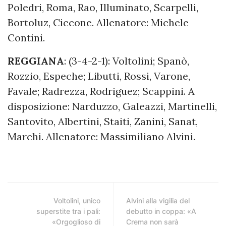
Poledri, Roma, Rao, Illuminato, Scarpelli,
Bortoluz, Ciccone. Allenatore: Michele
Contini.
REGGIANA
: (3-4-2-1): Voltolini; Spanò,
Rozzio, Espeche; Libutti, Rossi, Varone,
Favale; Radrezza, Rodriguez; Scappini. A
disposizione: Narduzzo, Galeazzi, Martinelli,
Santovito, Albertini, Staiti, Zanini, Sanat,
Marchi. Allenatore: Massimiliano Alvini.
Voltolini, unico
Alvini alla vigilia del
superstite tra i pali:
debutto in coppa: «A
«Orgoglioso di
Crema non sarà