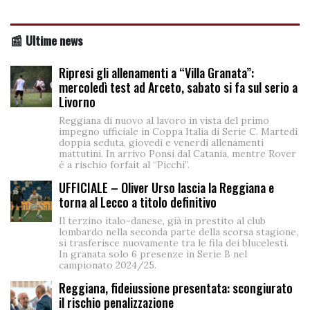
📰 Ultime news
Ripresi gli allenamenti a “Villa Granata”:
mercoledì test ad Arceto, sabato si fa sul serio a
Livorno
Reggiana di nuovo al lavoro in vista del primo
impegno ufficiale in Coppa Italia di Serie C. Martedì
doppia seduta, giovedì e venerdì allenamenti
mattutini. In arrivo Ponsi dal Catania, mentre Rover
è a rischio forfait al “Picchi”.
UFFICIALE – Oliver Urso lascia la Reggiana e
torna al Lecco a titolo definitivo
Il terzino italo-danese, già in prestito al club
lombardo nella seconda parte della scorsa stagione,
si trasferisce nuovamente tra le fila dei blucelesti.
In granata solo 6 presenze in Serie B nel
campionato 2024/25.
Reggiana, fideiussione presentata: scongiurato
il rischio penalizzazione