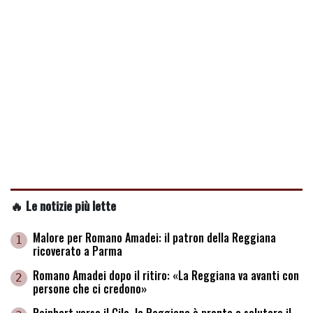
🔥 Le notizie più lette
Malore per Romano Amadei: il patron della Reggiana
1
ricoverato a Parma
Romano Amadei dopo il ritiro: «La Reggiana va avanti con
2
persone che ci credono»
Reinhart verso il Cile, la Reggiana è pronta a salutare il