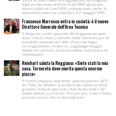
Aveva 90 anni. Guidò la Reggiana per sei stagioni,
dalla promozione in Serie B del 1989 alla prima
storica salita in A nel 1993, conquistando anche la
miracolosa salvezza a San Siro il 1° maggio 1994.
Francesco Marroccu entra in società: è il nuovo
Direttore Generale dell’Area Tecnica
Il dirigente sardo approda alla Reggiana un anno
dopo essere stato coinvolto nella trattativa per la
possibile cessione del club: «Dopo un lungo
corteggiamento reciproco, raggiungo Reggio
Emilia per portare professionalità, esperienza ed
entusiasmo»
Reinhart saluta la Reggiana: «Siete stati la mia
casa. Tornerete dove merita questa enorme
piazza»
Il centrocampista argentino, appena passato all'U
de Chile, ha affidato ai social il suo saluto ai tifosi
granata: «Questi anni sono stati molto belli e mi
hanno aiutato a crescere. Peccato per come è finita,
ma sono sicuro che vi riprenderete»