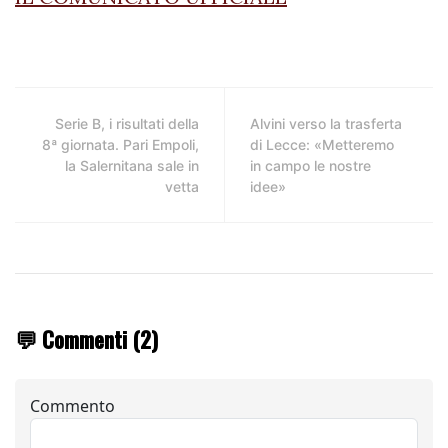
Serie B, i risultati della
Alvini verso la trasferta
8ª giornata. Pari Empoli,
di Lecce: «Metteremo
la Salernitana sale in
in campo le nostre
vetta
idee»
💬 Commenti (2)