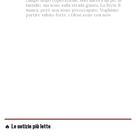
campo dopo l'operazione: «Ho ancora un po' di
fastidio, ma sono sulla strada giusta. La Serie B
manca, però non sono preoccupato. Vogliamo
partire subito forte, i tifosi sono con noi»
🔥 Le notizie più lette