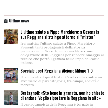
📰 Ultime news
L’ultimo saluto a Pippo Marchioro: a Cesena la
sua Reggiana si stringe attorno al “mister”
Ieri mattina l’ultimo saluto a Pippo Marchioro.
Presenti tanti protagonisti della storica
promozione in Serie A, numerosi tifosi e una
delegazione della Reggiana per rendere omaggio al
tecnico che portò i granata nell’olimpo del calcio
italiano.
Speciale post Reggiana-Alcione Milano 1-0
Il commento dopo il test di Cavola vinto contro un
avversario di pari categoria, tra campo, società e
mercato
Bertagnoli: «Sto bene in granata, non ho chiesto
di andare. Voglio riportare la Reggiana in alto»
Il centrocampista della Reggiana è tornato in