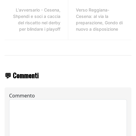
L'avversario - Cesena,
Verso Reggiana-
Shpendi e soci a caccia
Cesena: al via la
del riscatto nel derby
preparazione, Gondo di
per blindare i playoff
nuovo a disposizione
💬 Commenti