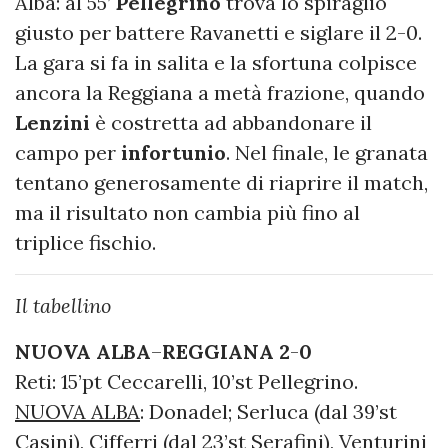
Alba: al 55’
Pellegrino
trova lo spiraglio
giusto per battere Ravanetti e siglare il 2-0.
La gara si fa in salita e la sfortuna colpisce
ancora la Reggiana a metà frazione, quando
Lenzini
è costretta ad abbandonare il
campo per
infortunio
. Nel finale, le granata
tentano generosamente di riaprire il match,
ma il risultato non cambia più fino al
triplice fischio.
Il tabellino
NUOVA ALBA
–
REGGIANA
2
-
0
Reti: 15’pt Ceccarelli, 10’st Pellegrino.
NUOVA ALBA
: Donadel; Serluca (dal 39’st
Casini), Cifferri (dal 23’st Serafini), Venturini