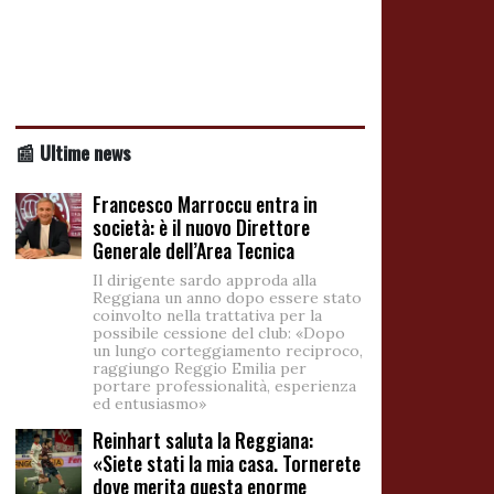
📰 Ultime news
Francesco Marroccu entra in
società: è il nuovo Direttore
Generale dell’Area Tecnica
Il dirigente sardo approda alla
Reggiana un anno dopo essere stato
coinvolto nella trattativa per la
possibile cessione del club: «Dopo
un lungo corteggiamento reciproco,
raggiungo Reggio Emilia per
portare professionalità, esperienza
ed entusiasmo»
Reinhart saluta la Reggiana:
«Siete stati la mia casa. Tornerete
dove merita questa enorme