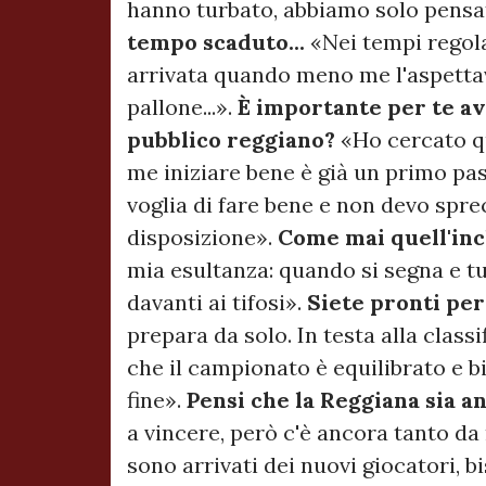
hanno turbato, abbiamo solo pensa
tempo scaduto...
«Nei tempi regola
arrivata quando meno me l'aspettav
pallone...».
È importante per te av
pubblico reggiano?
«Ho cercato qu
me iniziare bene è già un primo pa
voglia di fare bene e non devo sprec
disposizione».
Come mai quell'inc
mia esultanza: quando si segna e tu
davanti ai tifosi».
Siete pronti per
prepara da solo. In testa alla classi
che il campionato è equilibrato e b
fine».
Pensi che la Reggiana sia a
a vincere, però c'è ancora tanto da
sono arrivati dei nuovi giocatori, 