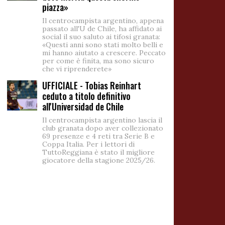
piazza»
Il centrocampista argentino, appena
passato all'U de Chile, ha affidato ai
social il suo saluto ai tifosi granata:
«Questi anni sono stati molto belli e
mi hanno aiutato a crescere. Peccato
per come è finita, ma sono sicuro
che vi riprenderete»
UFFICIALE - Tobias Reinhart
ceduto a titolo definitivo
all'Universidad de Chile
Il centrocampista argentino lascia il
club granata dopo aver collezionato
69 presenze e 4 reti tra Serie B e
Coppa Italia. Per i lettori di
TuttoReggiana è stato il migliore
giocatore della stagione 2025/26.