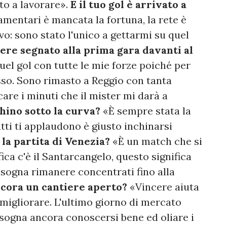
to a lavorare».
E il tuo gol è arrivato a
mentari è mancata la fortuna, la rete è
o: sono stato l'unico a gettarmi su quel
ere segnato alla prima gara davanti al
el gol con tutte le mie forze poiché per
sso. Sono rimasto a Reggio con tanta
are i minuti che il mister mi darà a
hino sotto la curva?
«È sempre stata la
tti ti applaudono è giusto inchinarsi
 la partita di Venezia?
«È un match che si
fica c'è il Santarcangelo, questo significa
isogna rimanere concentrati fino alla
ncora un cantiere aperto?
«Vincere aiuta
 migliorare. L'ultimo giorno di mercato
bisogna ancora conoscersi bene ed oliare i