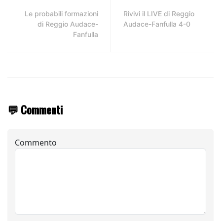
Le probabili formazioni
Rivivi il LIVE di Reggio
di Reggio Audace-
Audace-Fanfulla 4-0
Fanfulla
💬 Commenti