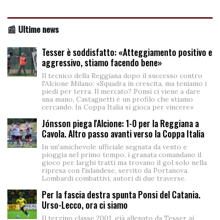
📰 Ultime news
Tesser è soddisfatto: «Atteggiamento positivo e
aggressivo, stiamo facendo bene»
Il tecnico della Reggiana dopo il successo contro
l'Alcione Milano: «Squadra in crescita, ma teniamo i
piedi per terra. Il mercato? Ponsi ci viene a dare
una mano, Castagnetti è un profilo che stiamo
cercando. In Coppa Italia si gioca per vincere»
Jónsson piega l'Alcione: 1-0 per la Reggiana a
Cavola. Altro passo avanti verso la Coppa Italia
In un'amichevole ufficiale segnata da vento e
pioggia nel primo tempo, i granata comandano il
gioco per larghi tratti ma trovano il gol solo nella
ripresa con l'islandese, servito da Portanova.
Lombardi combattivi, autori di due traverse.
Per la fascia destra spunta Ponsi del Catania.
Urso-Lecco, ora ci siamo
Il terzino classe 2001, già allenato da Tesser ai