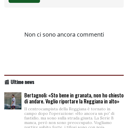
📰 Ultime news
Bertagnoli: «Sto bene in granata, non ho chiesto
di andare. Voglio riportare la Reggiana in alto»
Il centrocampista della Reggiana è tornato in
campo dopo l'operazione: «Ho ancora un po' di
fastidio, ma sono sulla strada giusta. La Serie B
manca, però non sono preoccupato. Vogliamo
partire subito forte, i tifosi sono con noi»