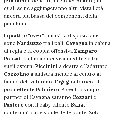
(
età media
della formazione:
20
anni
) ai
quali se ne aggiungeranno altri vista l'età
ancora più bassa dei componenti della
panchina.
I
quattro "over"
rimasti a disposizione
sono
Narduzzo
tra i pali,
Cavagna
in cabina
di regìa e la coppia offensiva
Zamparo
-
Ponsat
. La linea difensiva inedita vedrà
sugli esterni
Piccinini
a destra e l'adattato
Cozzolino
a sinistra mentre al centro al
fianco del "veterano"
Cigagna
tornerà il
promettente
Palmiero
. A centrocampo i
partner di Cavagna saranno
Cozzari
e
Pastore
con il baby talento
Sanat
confermato alle spalle delle punte. Solo