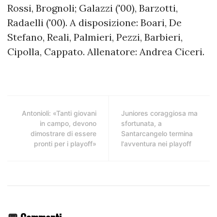
Rossi, Brognoli; Galazzi ('00), Barzotti,
Radaelli ('00). A disposizione: Boari, De
Stefano, Reali, Palmieri, Pezzi, Barbieri,
Cipolla, Cappato. Allenatore: Andrea Ciceri.
Antonioli: «Tanti giovani
Juniores coraggiosa ma
in campo, devono
sfortunata, a
dimostrare di essere
Santarcangelo termina
pronti per i playoff»
l'avventura nei playoff